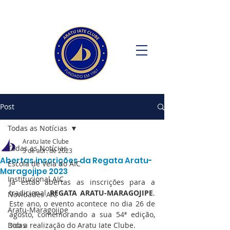
Post
Todas as Notícias
Aratu Iate Clube
Todas as Notícias
3 de abr. de 2023
Abertas inscrições da Regata Aratu-
Escola de Vela do AIC
Maragojipe 2023
Institucional AIC
Já estão abertas as inscrições para a 
tradicional 
REGATA ARATU-MARAGOJIPE
. 
Novidades AIC
Este ano, o evento acontece no dia 26 de 
Aratu-Maragojipe
agosto, comemorando a sua 54ª edição, 
Dicas
sob a realização do Aratu Iate Clube.