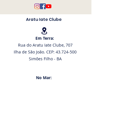
Aratu Iate Clube
Em Terra:
Rua do Aratu Iate Clube, 707
Ilha de São João. CEP: 43.724-500
Simões Filho - BA
No Mar:
12° 48' 77" S | 38° 27' 65" W
VHF:
68 e 16
Tel: