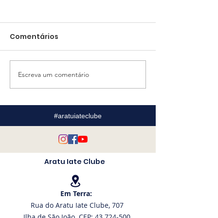
Comentários
Escreva um comentário
AIC firma parceria
Encontro de
com descontos
lideranças di
exclusivos na Marina
rumos da Ara
de Itaparica
Maragojipe
#aratuiateclube
Aratu Iate Clube
Em Terra:
Rua do Aratu Iate Clube, 707
Ilha de São João. CEP: 43.724-500