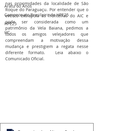
nas proximidades da localidade de São 
Aratu 60 Anos
Roque do Paraguaçu. Por entender que o 
Campeonato Brasileiro de HPE25
evento extrapola as fronteiras do AIC e 
pode ser considerada como um 
HPE25
patrimônio da Vela Baiana, pedimos a 
HC
todos os amigos velejadores que 
compreendam a motivação dessa 
mudança e prestigiem a regata nesse 
diferente formato.  Leia abaixo o 
Comunicado Oficial.