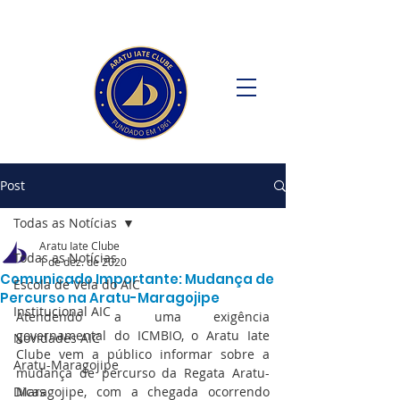
Post
Todas as Notícias
Aratu Iate Clube
Todas as Notícias
1 de dez. de 2020
Comunicado Importante: Mudança de
Escola de Vela do AIC
Percurso na Aratu-Maragojipe
Institucional AIC
Atendendo a uma exigência 
governamental do ICMBIO, o Aratu Iate 
Novidades AIC
Clube vem a público informar sobre a 
Aratu-Maragojipe
mudança de percurso da Regata Aratu-
Dicas
Maragojipe, com a chegada ocorrendo 