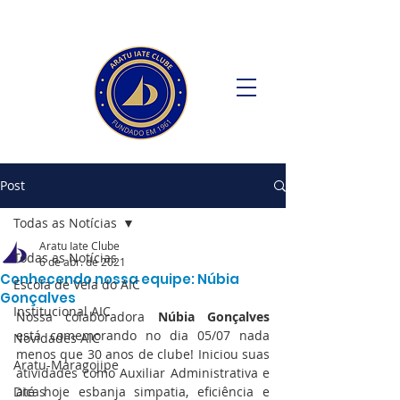
Post
Todas as Notícias
Aratu Iate Clube
Todas as Notícias
6 de abr. de 2021
Conhecendo nossa equipe: Núbia
Escola de Vela do AIC
Gonçalves
Institucional AIC
Nossa colaboradora 
Núbia Gonçalves
está comemorando no dia 05/07 nada 
Novidades AIC
menos que 30 anos de clube! Iniciou suas 
Aratu-Maragojipe
atividades como Auxiliar Administrativa e 
Dicas
até hoje esbanja simpatia, eficiência e 