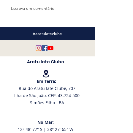
Escreva um comentário
Taça Aleixo Belov
Bernardo Par
completa 20 anos
conquista exc
com edição histórica
resultado no 
no AIC
Americano de
#aratuiateclube
Optimist
Aratu Iate Clube
Em Terra:
Rua do Aratu Iate Clube, 707
Ilha de São João. CEP: 43.724-500
Simões Filho - BA
No Mar:
12° 48' 77" S | 38° 27' 65" W