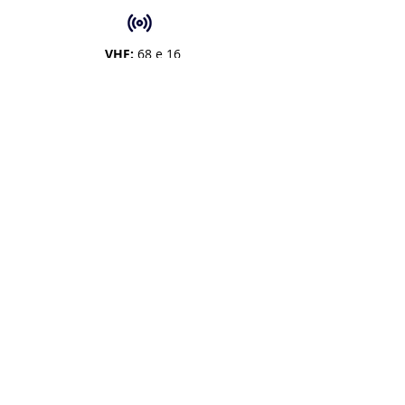
VHF:
68 e 16
Tel:
+55 713216.7107
+55 71 98794.4350
Email:
contato@aratuiateclube.com.br
Funcionamento:
Secretaria: 8h às 17h |
Portaria e Pier: 24h