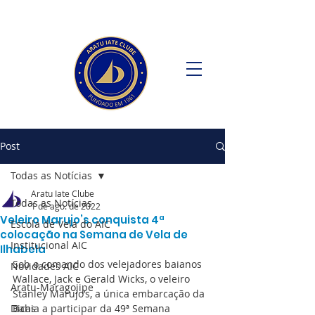
Post
Todas as Notícias
Aratu Iate Clube
Todas as Notícias
1 de ago. de 2022
Veleiro Marujo’s conquista 4ª
Escola de Vela do AIC
colocação na Semana de Vela de
Institucional AIC
Ilhabela
Sob o comando dos velejadores baianos 
Novidades AIC
Wallace, Jack e Gerald Wicks, o veleiro 
Aratu-Maragojipe
Stanley Marujo’s, a única embarcação da 
Dicas
Bahia a participar da 49ª Semana 