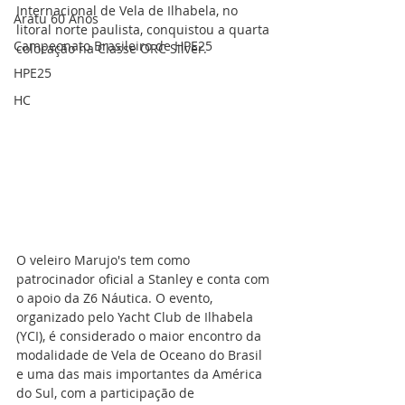
Internacional de Vela de Ilhabela, no 
Aratu 60 Anos
litoral norte paulista, conquistou a quarta 
Campeonato Brasileiro de HPE25
colocação na Classe ORC Silver. 
HPE25
HC
O veleiro Marujo's tem como 
patrocinador oficial a Stanley e conta com 
o apoio da Z6 Náutica. O evento, 
organizado pelo Yacht Club de Ilhabela 
(YCI), é considerado o maior encontro da 
modalidade de Vela de Oceano do Brasil 
e uma das mais importantes da América 
do Sul, com a participação de 