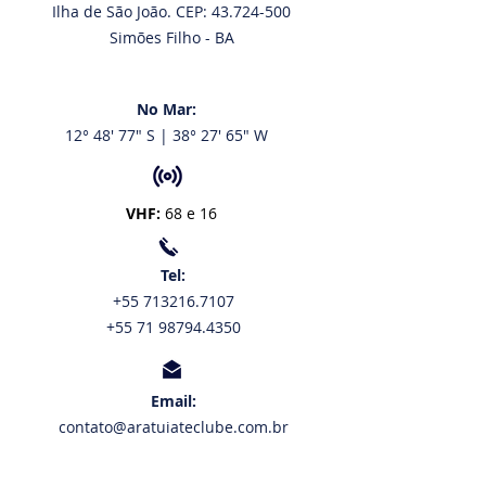
Ilha de São João. CEP: 43.724-500
Simões Filho - BA
No Mar:
12° 48' 77" S | 38° 27' 65" W
VHF:
68 e 16
Tel:
+55 713216.7107
+55 71 98794.4350
Email:
contato@aratuiateclube.com.br