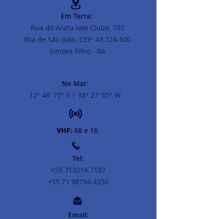
Em Terra:
Rua do Aratu Iate Clube, 707
Ilha de São João. CEP: 43.724-500
Simões Filho - BA
No Mar:
12° 48' 77" S | 38° 27' 65" W
VHF:
68 e 16
Tel:
+55 713216.7107
+55 71 98794.4350
Email: