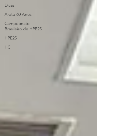
Dicas
Aratu 60 Anos
Campeonato
Brasileiro de HPE25
HPE25
HC