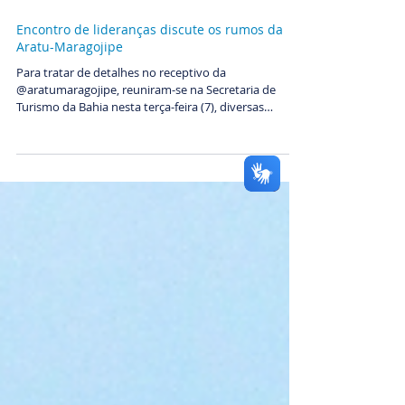
8 de abr.
Encontro de lideranças discute os rumos da
Aratu-Maragojipe
Para tratar de detalhes no receptivo da
@aratumaragojipe, reuniram-se na Secretaria de
Turismo da Bahia nesta terça-feira (7), diversas
lideranças da náutica e do turismo da Bahia. O grupo
foi recebido pelo Secretário de Turismo da Bahia,
Maurício Bacelar, que liderou o encontro, no intuito
de colaborar mais uma vez para o sucesso dessa
grande regata. A reunião contou com as presenças do
deputado estadual Eduardo Salles, do prefeito de
Maragojipe, Valnício Armede, do comodoro