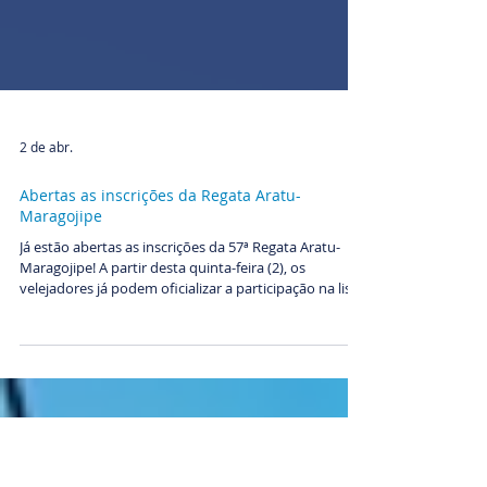
2 de abr.
Abertas as inscrições da Regata Aratu-
Maragojipe
Já estão abertas as inscrições da 57ª Regata Aratu-
Maragojipe! A partir desta quinta-feira (2), os
velejadores já podem oficializar a participação na lista
de inscritos da regata. Basta acessar o site oficial
www.aratumaragojipe.com.br , clicar em “Inscrição” e
seguir o rápido passo a passo para concluir o registro.
“Estamos preparando uma edição especial, com