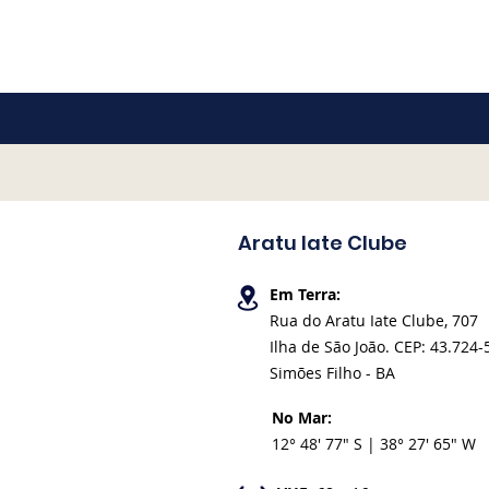
Diretoria de Sustentabilidade da
Associação de Mulheres do Mar
(AMMAR) — reuniu, na Alfândeg
Receita Federal, representantes 
academia, do poder público, do 
privado, de coletivos, lideranças
comunitárias, cientistas, educad
guardiões oceânicos. O encontro
Aratu Iate Clube
Em Terra:
Rua do Aratu Iate Clube, 707
Ilha de São João. CEP: 43.724-
Simões Filho - BA
No Mar:
12° 48' 77" S | 38° 27' 65" W