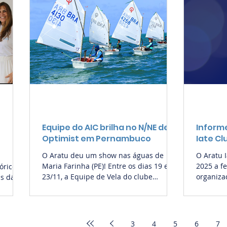
Equipe do AIC brilha no N/NE de
Informe
Optimist em Pernambuco
Iate Cl
O Aratu deu um show nas águas de
O Aratu 
Maria Farinha (PE)! Entre os dias 19 e
2025 a fe
órico
23/11, a Equipe de Vela do clube
organiza
as da
brilhou durante as disputas do 51°
de sócio
0º
Campeonato Norte/Nordeste de
clube par
Optimist. Ao todo, o AIC reuniu dez
31/12/20
or
atletas na competição, conseguindo
formato 
niz, da
3
4
5
6
7