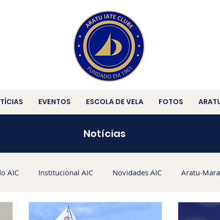
TÍCIAS
EVENTOS
ESCOLA DE VELA
FOTOS
ARAT
Notícias
do AIC
Institucional AIC
Novidades AIC
Aratu-Mara
5
HPE25
HC