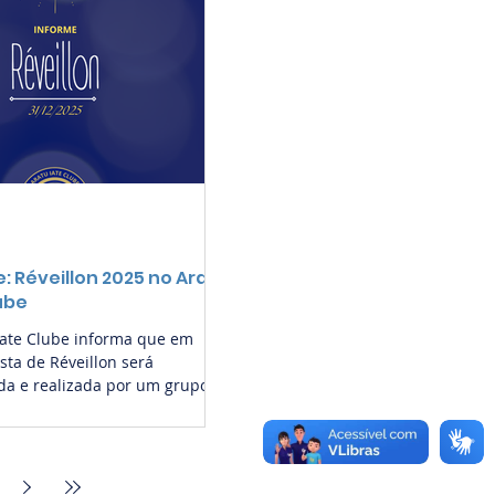
: Réveillon 2025 no Aratu
ube
Iate Clube informa que em
sta de Réveillon será
da e realizada por um grupo
s, com o apoio necessário pelo
a a realização, na noite de
25. Assim, será uma festa com
de adesão, na sede do AIC,