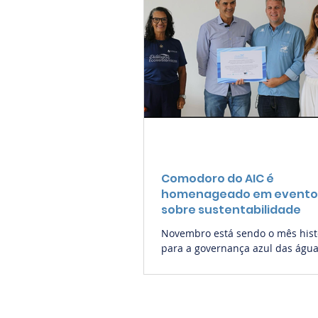
Comodoro do AIC é
homenageado em evento
sobre sustentabilidade
Novembro está sendo o mês hist
para a governança azul das águ
Bahia. Com vagas esgotadas, o 1
Episódio da Série Diálogos
Ecossistêmicos — coordenado p
Jacqueline Moreno e Adriana Mu