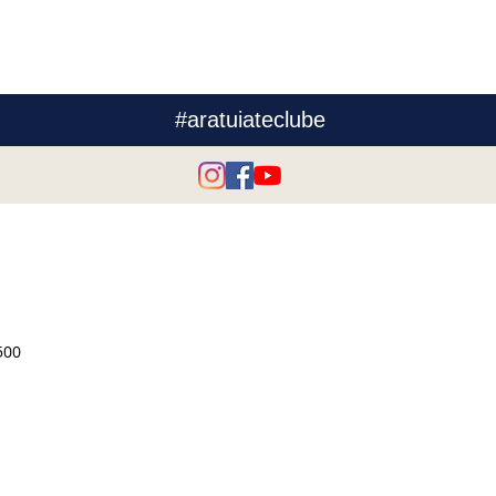
excelentes resultados em diferentes
projetad
categorias. Foto: André Rick Destaque
e convid
para o pequeno Lucas Veiga, que foi o
seguir o
a da
grande campeão na Categoria Estreante
31/12/202
da
e Bernardo Paradella, vice-campeão na
Bruna Ba
setor
#aratuiateclube
Categoria Veterano. "Este foi um
@_brunab
campeonato muito d
do AIC (v
ores e
 cel
500