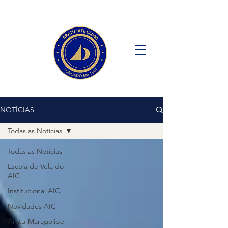
NOTÍCIAS
Todas as Notícias
Todas as Notícias
Escola de Vela do
AIC
Institucional AIC
Novidades AIC
Aratu-Maragojipe