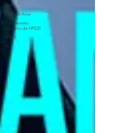
Dicas
Aratu 60 Anos
Campeonato
Brasileiro de HPE25
HPE25
HC