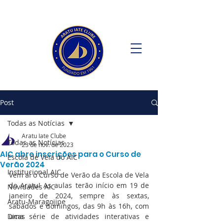
Post
Todas as Notícias
Aratu Iate Clube
Todas as Notícias
23 de nov. de 2023
AIC abre inscrições para o Curso de
Escola de Vela do AIC
Verão 2024
Institucional AIC
Vem aí o Curso de Verão da Escola de Vela 
do Aratu! As aulas terão início em 19 de 
Novidades AIC
janeiro de 2024, sempre às sextas, 
Aratu-Maragojipe
sábados e domingos, das 9h às 16h, com 
Dicas
uma série de atividades interativas e 