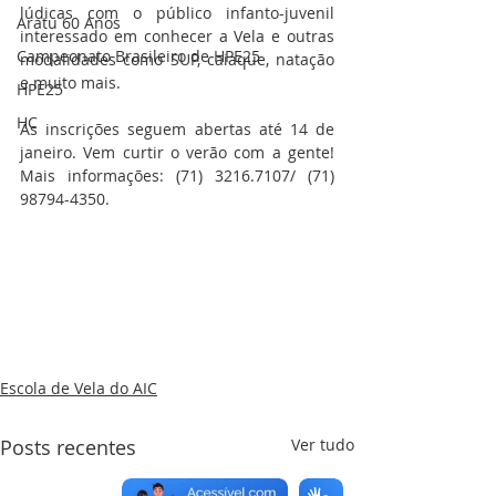
lúdicas com o público infanto-juvenil 
Aratu 60 Anos
interessado em conhecer a Vela e outras 
Campeonato Brasileiro de HPE25
modalidades como SUP, caiaque, natação 
e muito mais. 
HPE25
HC
As inscrições seguem abertas até 14 de 
janeiro. Vem curtir o verão com a gente! 
Mais informações: (71) 3216.7107/ (71) 
98794-4350.
Escola de Vela do AIC
Posts recentes
Ver tudo