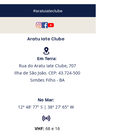
disputa mundial no
campanha na
Canadá
Seletiva naci
#aratuiateclube
Aratu Iate Clube
Em Terra:
Rua do Aratu Iate Clube, 707
Ilha de São João. CEP: 43.724-500
Simões Filho - BA
No Mar:
12° 48' 77" S | 38° 27' 65" W
VHF:
68 e 16