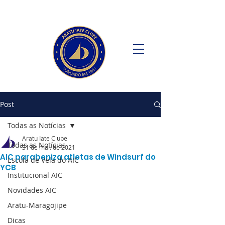
Post
Todas as Notícias
Aratu Iate Clube
Todas as Notícias
31 de mai. de 2021
AIC parabeniza atletas de Windsurf do
Escola de Vela do AIC
YCB
Institucional AIC
Novidades AIC
Aratu-Maragojipe
Dicas