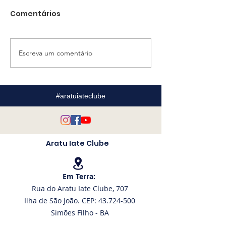
Comentários
Escreva um comentário
Taça Aleixo Belov
Bernardo Par
completa 20 anos
conquista exc
com edição histórica
resultado no 
no AIC
Americano de
#aratuiateclube
Optimist
Aratu Iate Clube
Em Terra:
Rua do Aratu Iate Clube, 707
Ilha de São João. CEP: 43.724-500
Simões Filho - BA