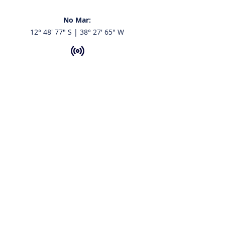
No Mar:
12° 48' 77" S | 38° 27' 65" W
VHF:
68 e 16
Tel:
+55 713216.7107
+55 71 98794.4350
Email:
contato@aratuiateclube.com.br
Funcionamento:
Secretaria: 8h às 17h |