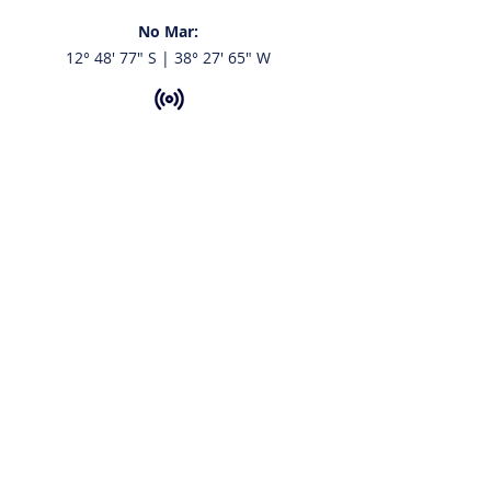
No Mar:
12° 48' 77" S | 38° 27' 65" W
VHF:
68 e 16
Tel:
+55 713216.7107
+55 71 98794.4350
Email:
contato@aratuiateclube.com.br
Funcionamento:
Secretaria: 8h às 17h |
Portaria e Pier: 24h