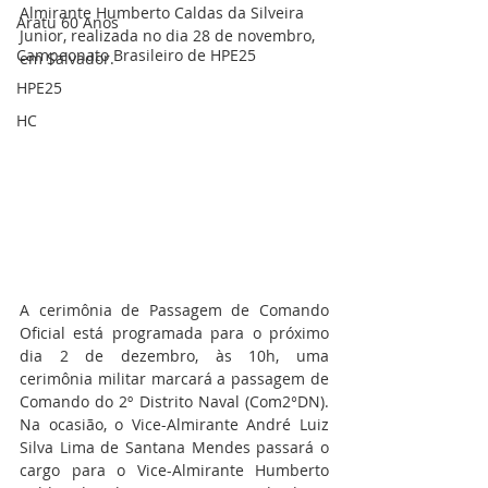
Almirante Humberto Caldas da Silveira 
Aratu 60 Anos
Junior, realizada no dia 28 de novembro, 
Campeonato Brasileiro de HPE25
em Salvador. 
HPE25
HC
A cerimônia de Passagem de Comando 
Oficial está programada para o próximo 
dia 2 de dezembro, às 10h, uma 
cerimônia militar marcará a passagem de 
Comando do 2º Distrito Naval (Com2°DN). 
Na ocasião, o Vice-Almirante André Luiz 
Silva Lima de Santana Mendes passará o 
cargo para o Vice-Almirante Humberto 