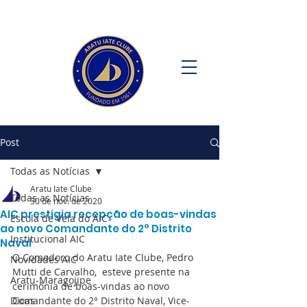
Post
Todas as Notícias
Aratu Iate Clube
Todas as Notícias
30 de nov. de 2020
AIC prestigia recepção de boas-vindas
Escola de Vela do AIC
ao novo Comandante do 2° Distrito
Institucional AIC
Naval
O Comodoro do Aratu Iate Clube, Pedro 
Novidades AIC
Mutti de Carvalho,  esteve presente na 
Aratu-Maragojipe
cerimônia de boas-vindas ao novo 
Dicas
Comandante do 2° Distrito Naval, Vice-