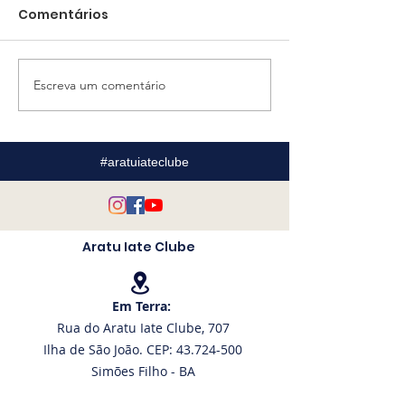
Comentários
Escreva um comentário
AIC firma parceria
Premiação e
com descontos
formatura: no
exclusivos na Marina
especial reún
de Itaparica
velejadores d
#aratuiateclube
Museu do Mar
Aratu Iate Clube
Em Terra:
Rua do Aratu Iate Clube, 707
Ilha de São João. CEP: 43.724-500
Simões Filho - BA