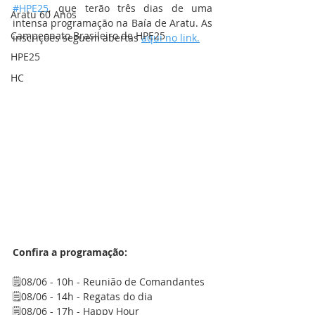
#HPE25
, que terão três dias de uma 
Aratu 60 Anos
intensa programação na Baía de Aratu. As 
Campeonato Brasileiro de HPE25
inscrições seguem abertas 
aqui no link.
HPE25
HC
Confira a programação:
🗒️08/06 - 10h - Reunião de Comandantes
🗒️08/06 - 14h - Regatas do dia
🗒️08/06 - 17h - Happy Hour