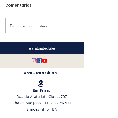
Comentários
Escreva um comentário
AIC firma parceria
Premiação e
com descontos
formatura: no
exclusivos na Marina
especial reún
de Itaparica
velejadores d
#aratuiateclube
Museu do Mar
Aratu Iate Clube
Em Terra:
Rua do Aratu Iate Clube, 707
Ilha de São João. CEP: 43.724-500
Simões Filho - BA