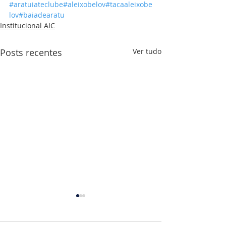
#aratuiateclube
#aleixobelov
#tacaaleixobe
lov
#baiadearatu
Institucional AIC
Posts recentes
Ver tudo