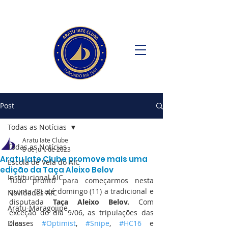
Post
Todas as Notícias
Aratu Iate Clube
Todas as Notícias
8 de jun. de 2023
Aratu Iate Clube promove mais uma
Escola de Vela do AIC
edição da Taça Aleixo Belov
Institucional AIC
Tudo pronto para começarmos nesta 
quinta (8) até domingo (11) a tradicional e 
Novidades AIC
disputada 
Taça Aleixo Belov.
 Com 
Aratu-Maragojipe
exceção do dia 9/06, as tripulações das 
Dicas
classes 
#Optimist
, 
#Snipe
, 
#HC16
 e 