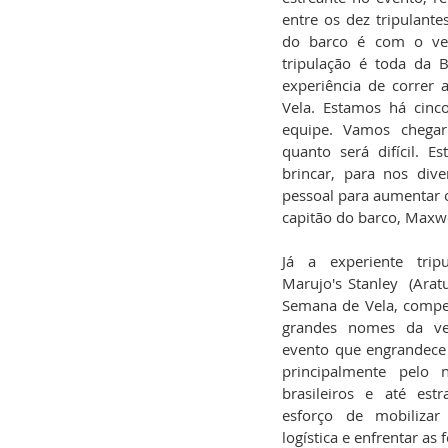
entre os dez tripulante
do barco é com o ve
tripulação é toda da B
experiência de correr 
Vela. Estamos há cinc
equipe. Vamos chegar
quanto será difícil. 
brincar, para nos dive
pessoal para aumentar o
capitão do barco, Maxwe
Já a experiente trip
Marujo's Stanley  (Aratu
Semana de Vela, compe
grandes nomes da vel
evento que engrandece o
principalmente pelo n
brasileiros e até est
esforço de mobilizar 
logística e enfrentar as