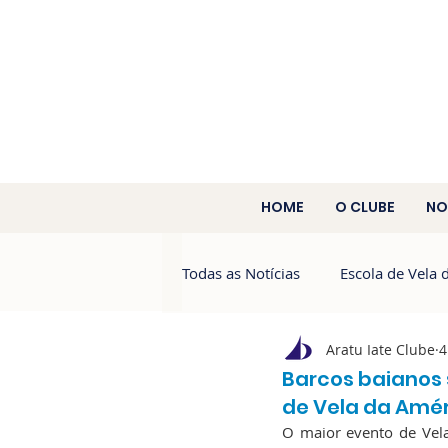
HOME
O CLUBE
NO
Todas as Notícias
Escola de Vela 
Aratu Iate Clube
4
Aratu 60 Anos
Campeonato 
Barcos baianos
de Vela da Amér
O maior evento de Vela 