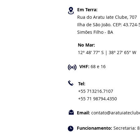
Em Terra:
Rua do Aratu Iate Clube, 707
Ilha de São João. CEP: 43.724-
Simões Filho - BA
No Mar:
12° 48' 77" S | 38° 27' 65" W
VHF:
68 e 16
Tel:
+55 713216.7107
+55 71 98794.4350
Email:
contato@aratuiateclub
Funcionamento:
Secretaria: 8