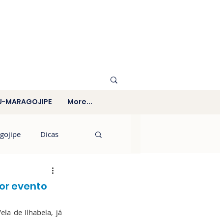
U-MARAGOJIPE
More...
gojipe
Dicas
or evento
a de Ilhabela, já 