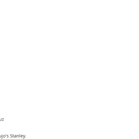
uz
o's Stanley.  