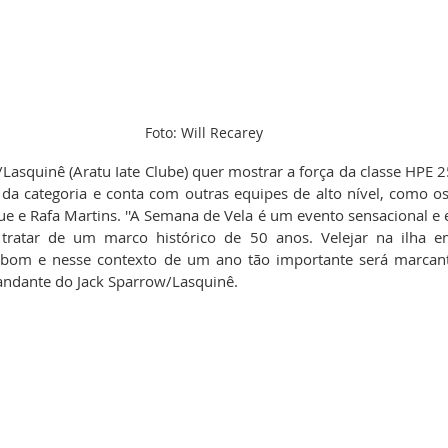
Foto: Will Recarey
Lasquinê (Aratu Iate Clube) quer mostrar a força da classe HPE 2
 da categoria e conta com outras equipes de alto nível, como o
e e Rafa Martins. ''A Semana de Vela é um evento sensacional e e
e tratar de um marco histórico de 50 anos. Velejar na ilha e
 bom e nesse contexto de um ano tão importante será marcante 
andante do Jack Sparrow/Lasquinê.