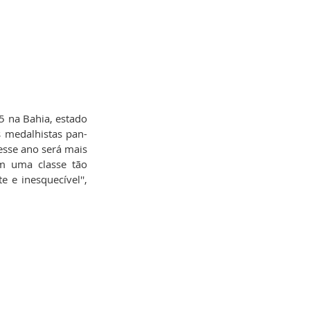
5 na Bahia, estado 
s medalhistas pan-
sse ano será mais 
m uma classe tão 
e inesquecível'', 