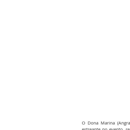
O Dona Marina (Angra
estreante no evento, re