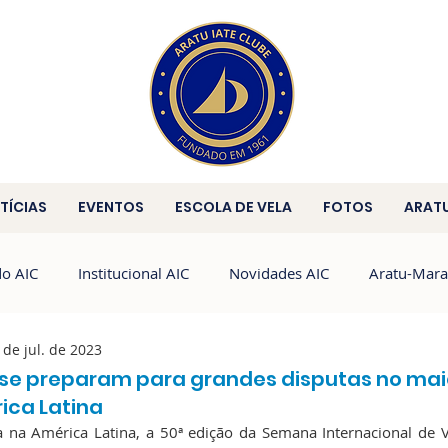
TÍCIAS
EVENTOS
ESCOLA DE VELA
FOTOS
ARAT
do AIC
Institucional AIC
Novidades AIC
Aratu-Mara
 de jul. de 2023
Brasileiro de HPE25
HPE25
HC
 se preparam para grandes disputas no mai
ica Latina
na América Latina, a 50ª edição da Semana Internacional de Vel