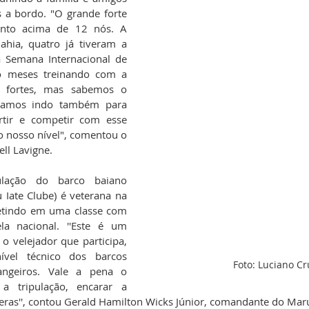
s a bordo. "O grande forte 
nto acima de 12 nós. A 
ahia, quatro já tiveram a 
a Semana Internacional de 
o meses treinando com a 
 fortes, mas sabemos o 
Estamos indo também para 
rtir e competir com esse 
 nosso nível", comentou o 
ll Lavigne. 
ulação do barco baiano 
 Iate Clube) é veterana na 
tindo em uma classe com 
a nacional. ''Este é um 
 velejador que participa, 
ível técnico dos barcos 
Foto: Luciano Cr
rangeiros. Vale a pena o 
a tripulação, encarar a 
 feras'', contou Gerald Hamilton Wicks Júnior, comandante do Maruj