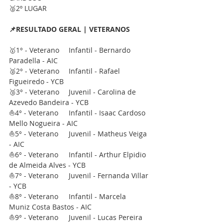
🥈2º LUGAR
📌RESULTADO GERAL | VETERANOS
🥇1° - Veterano	Infantil - Bernardo 
Paradella - AIC
🥈2° - Veterano	Infantil - Rafael 
Figueiredo - YCB
🥉3° - Veterano	Juvenil - Carolina de 
Azevedo Bandeira - YCB 
⛵4° - Veterano	Infantil - Isaac Cardoso 
Mello Nogueira - AIC
⛵5° - Veterano	Juvenil - Matheus Veiga 
- AIC
⛵6° - Veterano	Infantil - Arthur Elpidio 
de Almeida Alves - YCB
⛵7° - Veterano	Juvenil - Fernanda Villar 
- YCB
⛵8° - Veterano	Infantil - Marcela 
Muniz Costa Bastos - AIC
⛵9° - Veterano	Juvenil - Lucas Pereira 