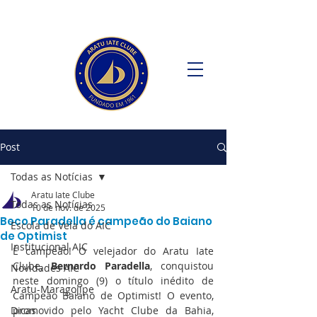
Post
Todas as Notícias
Aratu Iate Clube
Todas as Notícias
10 de nov. de 2025
Beco Paradella é campeão do Baiano
Escola de Vela do AIC
de Optimist
Institucional AIC
É campeão! O velejador do Aratu Iate 
Clube, 
Bernardo
Paradella
, conquistou 
Novidades AIC
neste domingo (9) o título inédito de 
Aratu-Maragojipe
Campeão Baiano de Optimist! O evento, 
Dicas
promovido pelo Yacht Clube da Bahia, 