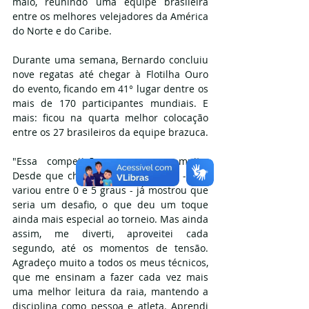
maio, reunindo uma equipe brasileira 
entre os melhores velejadores da América 
do Norte e do Caribe. 
Durante uma semana, Bernardo concluiu 
nove regatas até chegar à Flotilha Ouro 
do evento, ficando em 41° lugar dentre os 
mais de 170 participantes mundiais. E 
mais: ficou na quarta melhor colocação 
entre os 27 brasileiros da equipe brazuca.
"Essa competição me marcou muito. 
Desde que cheguei, a temperatura - que 
variou entre 0 e 5 graus - já mostrou que 
seria um desafio, o que deu um toque 
ainda mais especial ao torneio. Mas ainda 
assim, me diverti, aproveitei cada 
segundo, até os momentos de tensão. 
Agradeço muito a todos os meus técnicos, 
que me ensinam a fazer cada vez mais 
uma melhor leitura da raia, mantendo a 
disciplina como pessoa e atleta. Aprendi 