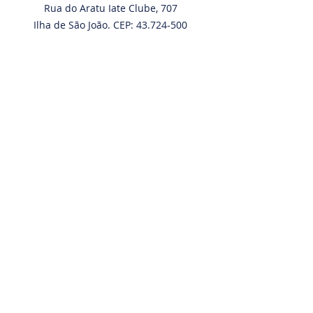
Rua do Aratu Iate Clube, 707
Ilha de São João. CEP: 43.724-500
Simões Filho - BA
No Mar:
12° 48' 77" S | 38° 27' 65" W
VHF:
68 e 16
Tel:
+55 713216.7107
+55 71 98794.4350
Email:
contato@aratuiateclube.com.br