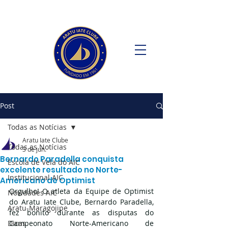
Post
Todas as Notícias
Aratu Iate Clube
Todas as Notícias
3 de jun.
Bernardo Paradella conquista
Escola de Vela do AIC
excelente resultado no Norte-
Institucional AIC
Americano de Optimist
Orgulho! O atleta da Equipe de Optimist 
Novidades AIC
do Aratu Iate Clube, Bernardo Paradella, 
Aratu-Maragojipe
fez bonito durante as disputas do 
Dicas
Campeonato Norte-Americano de 