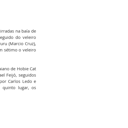
rradas na baía de 
guido do veleiro 
uru (Marcio Cruz), 
m sétimo o veleiro 
iano de Hobie Cat 
l Feijó, seguidos 
or Carlos Ledo e 
quinto lugar, os 