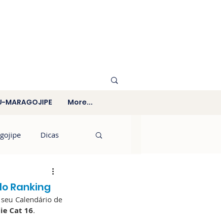
U-MARAGOJIPE
More...
gojipe
Dicas
do Ranking
seu Calendário de 
ie Cat 16
.