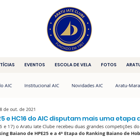
TÍCIAS
EVENTOS
ESCOLA DE VELA
FOTOS
ARAT
do AIC
Institucional AIC
Novidades AIC
Aratu-Mara
8 de out. de 2021
Brasileiro de HPE25
HPE25
HC
E25 e HC16 do AIC disputam mais uma etapa 
 e 17) o Aratu Iate Clube recebeu duas grandes competições do 
ing Baiano de HPE25 e a 4ᵃ Etapa do Ranking Baiano de Hob