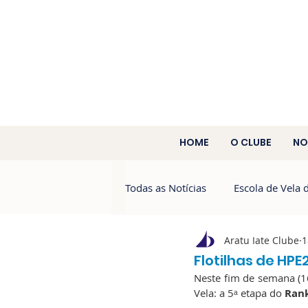
HOME
O CLUBE
NO
Todas as Notícias
Escola de Vela 
Aratu Iate Clube
1
Aratu 60 Anos
Campeonato 
Flotilhas de HP
Neste fim de semana (16
Vela: a 5ᵃ etapa do 
Rank