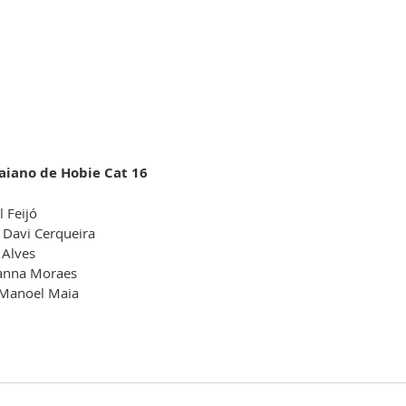
aiano de Hobie Cat 16
l Feijó
 Davi Cerqueira
 Alves
Hanna Moraes
e Manoel Maia