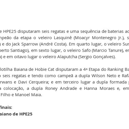
e HPE25 disputaram seis regatas e uma sequência de baterias aci
peão da etapa o veleiro Lasquinê (Moacyr Montenegro Jr.), se
 e do Jack Sparrow (André Costa). Em quarto lugar, o veleiro Sur
erto Santiago), em sexto lugar, o veleiro Safo (Marcio Tanure), e
) e em oitavo lugar o veleiro Alaputcha (Sergio Gonçalves). 
lotilha Baiana de Hobie Cat disputaram a 4ᵃ Etapa do Ranking Ba
seis regatas e tendo como campeã a dupla Wilson Neto e Rafae
wans e Davi Cerqueira; e em terceiro lugar a dupla formada p
a colocação, a dupla Roney Andrade e Hanna Moraes e, em 
 Filho e Manoel Maia.
inais:
Baiano de HPE25