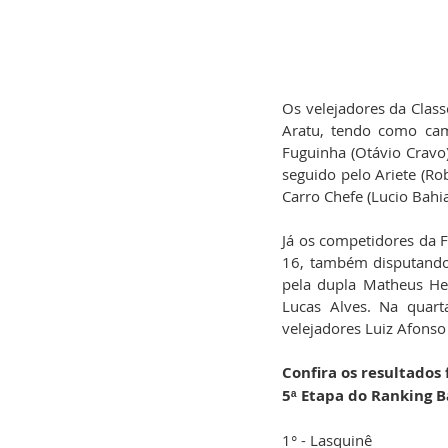
Os velejadores da Class
Aratu, tendo como cam
Fuguinha (Otávio Cravo)
seguido pelo Ariete (Rob
Carro Chefe (Lucio Bahia
Já os competidores da F
16, também disputando 
pela dupla Matheus Her
Lucas Alves. Na quart
velejadores Luiz Afonso
Confira os resultados f
5ᵃ Etapa do Ranking 
1° - Lasquinê