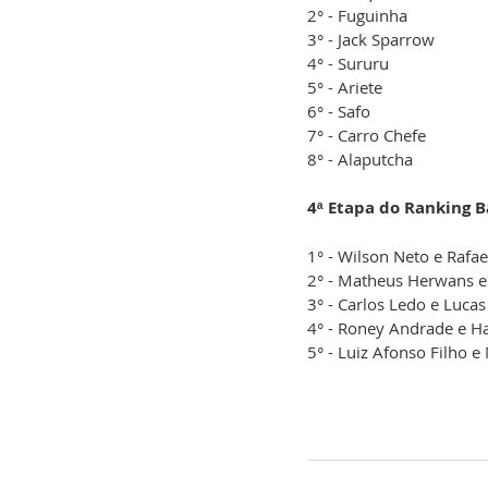
2° - Fuguinha
3° - Jack Sparrow
4° - Sururu
5° - Ariete
6° - Safo
7° - Carro Chefe
8° - Alaputcha
4ᵃ Etapa do Ranking B
1° - Wilson Neto e Rafae
2° - Matheus Herwans e
3° - Carlos Ledo e Lucas
4° - Roney Andrade e 
5° - Luiz Afonso Filho 