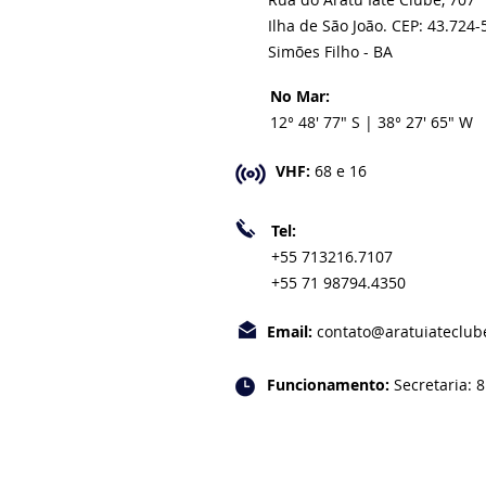
Ilha de São João. CEP: 43.724-
Simões Filho - BA
No Mar:
12° 48' 77" S | 38° 27' 65" W
VHF:
68 e 16
Tel:
+55 713216.7107
+55 71 98794.4350
Email:
contato@aratuiateclub
Funcionamento:
Secretaria: 8