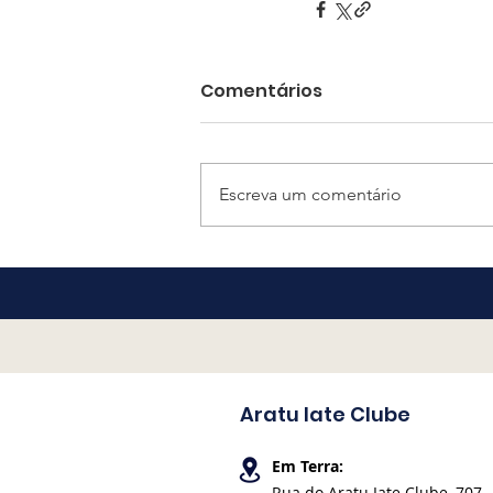
Comentários
Escreva um comentário
Aratu Iate Clube
Em Terra:
Rua do Aratu Iate Clube, 707