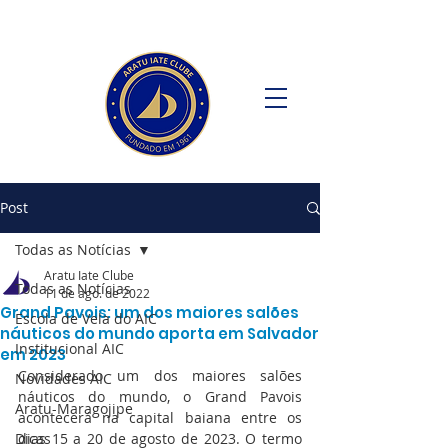
Post
Todas as Notícias
Aratu Iate Clube
Todas as Notícias
11 de ago. de 2022
Grand Pavois: um dos maiores salões
Escola de Vela do AIC
náuticos do mundo aporta em Salvador
Institucional AIC
em 2023
Considerado um dos maiores salões 
Novidades AIC
náuticos do mundo, o Grand Pavois 
Aratu-Maragojipe
acontecerá na capital baiana entre os 
Dicas
dias 15 a 20 de agosto de 2023. O termo 