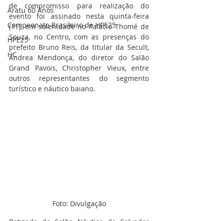
de compromisso para realização do 
Aratu 60 Anos
evento foi assinado nesta quinta-feira 
Campeonato Brasileiro de HPE25
(11), em solenidade no Palácio Thomé de 
Souza, no Centro, com as presenças do 
HPE25
prefeito Bruno Reis, da titular da Secult, 
HC
Andrea Mendonça, do diretor do Salão 
Grand Pavois, Christopher Vieux, entre 
outros representantes do segmento 
turístico e náutico baiano.
Foto: Divulgação