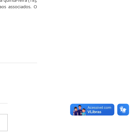
quinta-feira (18), 
os associados. O 
 