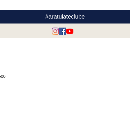
#aratuiateclube
500