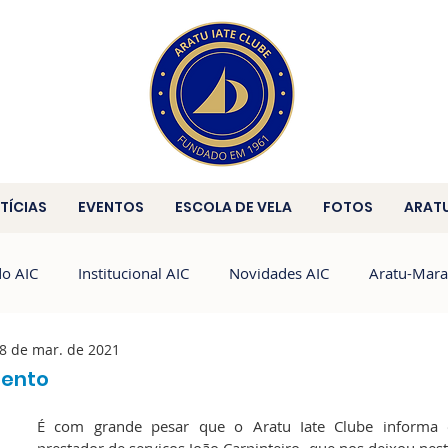
TÍCIAS
EVENTOS
ESCOLA DE VELA
FOTOS
ARAT
do AIC
Institucional AIC
Novidades AIC
Aratu-Mara
8 de mar. de 2021
Brasileiro de HPE25
HPE25
HC
mento
É com grande pesar que o Aratu Iate Clube informa o