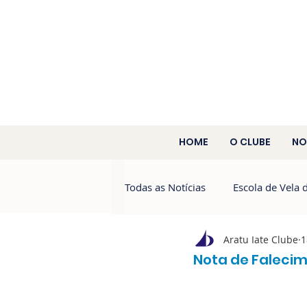
HOME
O CLUBE
NO
Todas as Notícias
Escola de Vela 
Aratu Iate Clube
1
Aratu 60 Anos
Campeonato 
Nota de Faleci