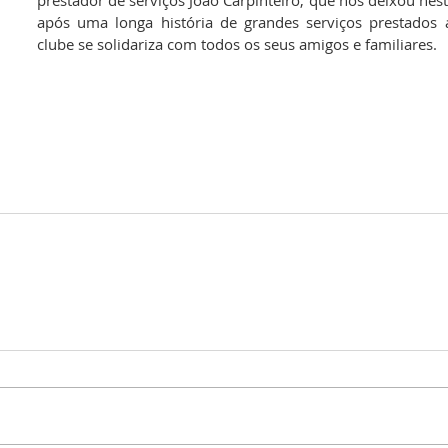
prestador de serviços João Carpinteiro, que nos deixou nesta 
após uma longa história de grandes serviços prestados a
clube se solidariza com todos os seus amigos e familiares.  