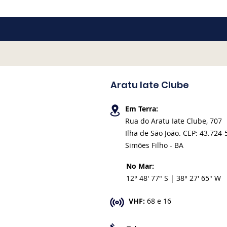
Aratu Iate Clube
Em Terra:
Rua do Aratu Iate Clube, 707
Ilha de São João. CEP: 43.724-
Simões Filho - BA
No Mar:
12° 48' 77" S | 38° 27' 65" W
VHF:
68 e 16