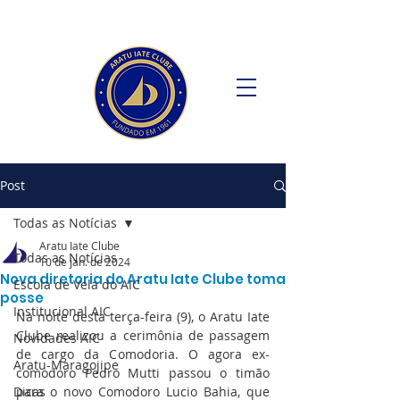
Post
Todas as Notícias
Aratu Iate Clube
Todas as Notícias
10 de jan. de 2024
Nova diretoria do Aratu Iate Clube toma
Escola de Vela do AIC
posse
Institucional AIC
Na noite desta terça-feira (9), o Aratu Iate 
Clube realizou a cerimônia de passagem 
Novidades AIC
de cargo da Comodoria. O agora ex-
Aratu-Maragojipe
comodoro Pedro Mutti passou o timão 
Dicas
para o novo Comodoro Lucio Bahia, que 