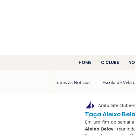
HOME
O CLUBE
NO
Todas as Notícias
Escola de Vela 
Aratu Iate Clube
9
Aratu 60 Anos
Campeonato 
Taça Aleixo Bel
Em um fim de semana de
Aleixo Belov
, reunind