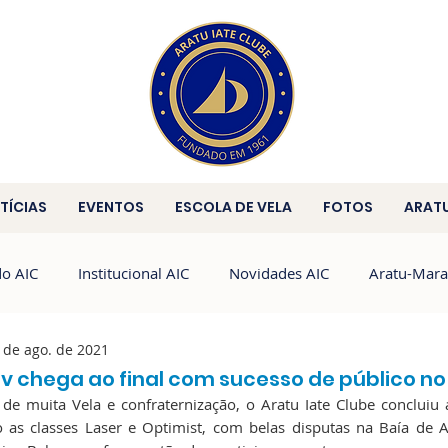
TÍCIAS
EVENTOS
ESCOLA DE VELA
FOTOS
ARAT
do AIC
Institucional AIC
Novidades AIC
Aratu-Mara
 de ago. de 2021
Brasileiro de HPE25
HPE25
HC
ov chega ao final com sucesso de público no
 muita Vela e confraternização, o Aratu Iate Clube concluiu a
o as classes Laser e Optimist, com belas disputas na Baía de A