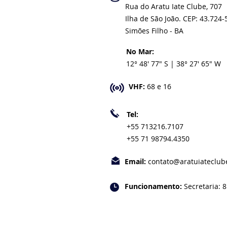
Rua do Aratu Iate Clube, 707
Ilha de São João. CEP: 43.724-
Simões Filho - BA
No Mar:
12° 48' 77" S | 38° 27' 65" W
VHF:
68 e 16
Tel:
+55 713216.7107
+55 71 98794.4350
Email:
contato@aratuiateclub
Funcionamento:
Secretaria: 8