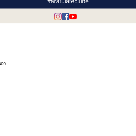
#aratuiateclube
500