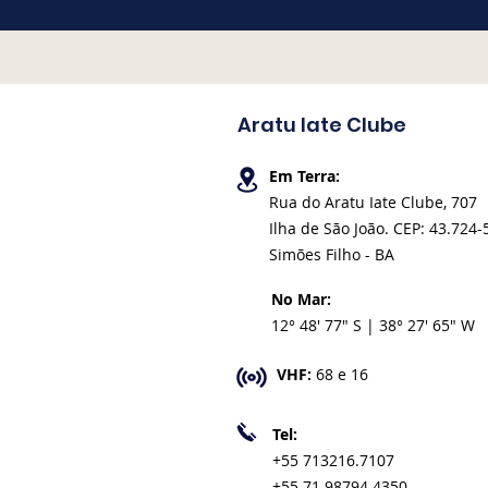
Aratu Iate Clube
Em Terra:
Rua do Aratu Iate Clube, 707
Ilha de São João. CEP: 43.724-
Simões Filho - BA
No Mar:
12° 48' 77" S | 38° 27' 65" W
VHF:
68 e 16
Tel:
+55 713216.7107
+55 71 98794.4350