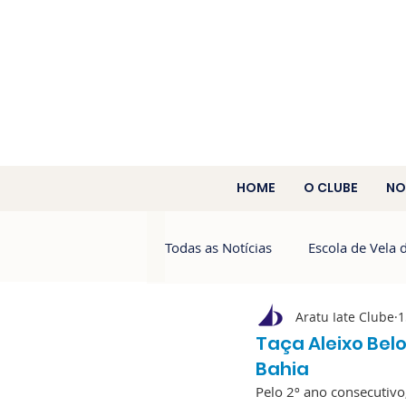
HOME
O CLUBE
NO
Todas as Notícias
Escola de Vela 
Aratu Iate Clube
1
Aratu 60 Anos
Campeonato 
Taça Aleixo Bel
Bahia
Pelo 2º ano consecutivo