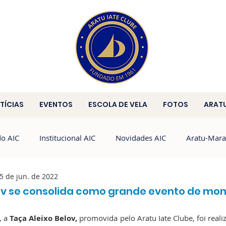
TÍCIAS
EVENTOS
ESCOLA DE VELA
FOTOS
ARAT
do AIC
Institucional AIC
Novidades AIC
Aratu-Mara
5 de jun. de 2022
Brasileiro de HPE25
HPE25
HC
ov se consolida como grande evento de mon
, a
 Taça Aleixo Belov,
 promovida pelo Aratu Iate Clube, foi realiz