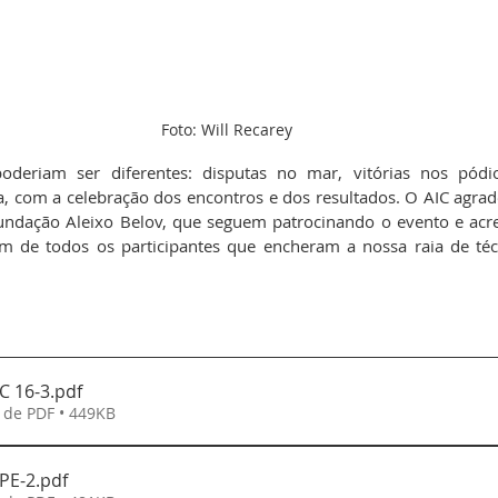
Foto: Will Recarey
oderiam ser diferentes: disputas no mar, vitórias nos pód
a, com a celebração dos encontros e dos resultados. O AIC agrad
undação Aleixo Belov, que seguem patrocinando o evento e acr
ém de todos os participantes que encheram a nossa raia de téc
C 16-3
.pdf
 de PDF • 449KB
PE-2
.pdf