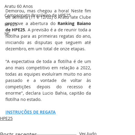
Aratu 60 Anos
Demorou, mas chegou a hora! Neste fim 
Campeonato Brasileiro de HPE25
de semana (11 e 12/02) o Aratu Iate Clube 
promove a abertura do 
Ranking Baiano 
HPE25
de HPE25
. A previsão é a de reunir toda a 
HC
flotilha para as primeiras regatas do ano, 
iniciando as disputas que seguem até 
dezembro, em um total de onze etapas. 
"A expectativa de toda a flotilha é de um 
ano mais competitivo em relação a 2022, 
todas as equipes evoluíram muito no ano 
passado e a vontade de voltar às 
competições depois do recesso é 
enorme", declara Lucio Bahia, capitão da 
flotilha no estado. 
INSTRUÇÕES DE REGATA
HPE25
Posts recentes
Ver tudo