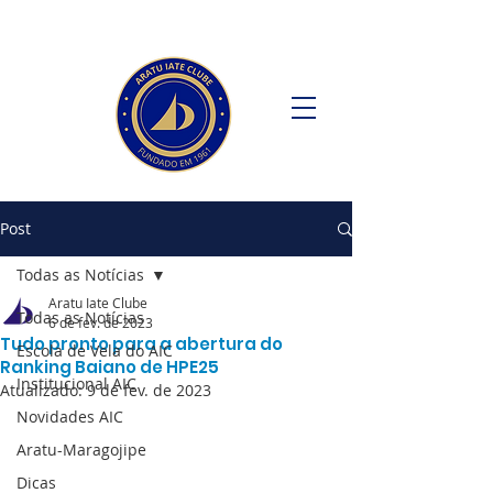
Post
Todas as Notícias
Aratu Iate Clube
Todas as Notícias
6 de fev. de 2023
Tudo pronto para a abertura do
Escola de Vela do AIC
Ranking Baiano de HPE25
Institucional AIC
Atualizado:
9 de fev. de 2023
Novidades AIC
Aratu-Maragojipe
Dicas