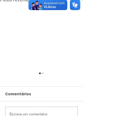
Comentários
Escreva um comentário
Veleiro Lasquinê Pelir
Flotilha Baian