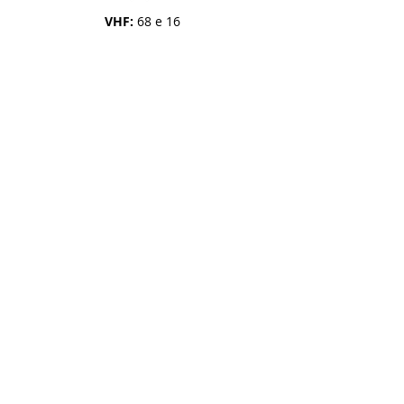
VHF:
68 e 16
Tel:
+55 713216.7107
+55 71 98794.4350
Email:
contato@aratuiateclube.com.br
Funcionamento:
Secretaria: 8h às 17h |
Portaria e Pier: 24h