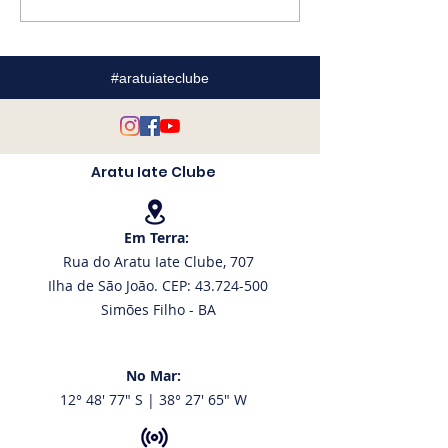
é campeão do
HPE25 partici
Ranking Baiano de
Brasileiro da 
HPE25
em Ilhabela
#aratuiateclube
Aratu Iate Clube
Em Terra:
Rua do Aratu Iate Clube, 707
Ilha de São João. CEP: 43.724-500
Simões Filho - BA
No Mar:
12° 48' 77" S | 38° 27' 65" W