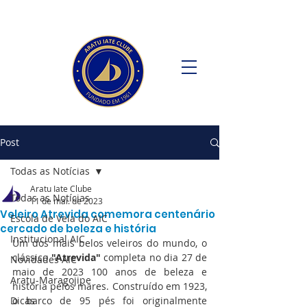
Post
Todas as Notícias
Aratu Iate Clube
Todas as Notícias
11 de mai. de 2023
Veleiro Atrevida comemora centenário
Escola de Vela do AIC
cercado de beleza e história
Institucional AIC
Um dos mais belos veleiros do mundo, o 
clássico 
"Atrevida" 
completa no dia 27 de 
Novidades AIC
maio de 2023 100 anos de beleza e 
Aratu-Maragojipe
história pelos mares. Construído em 1923, 
Dicas
o barco de 95 pés foi originalmente 