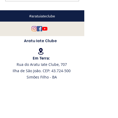
com descontos
formatura: no
exclusivos na Marina
especial reún
de Itaparica
velejadores d
#aratuiateclube
Museu do Mar
Aratu Iate Clube
Em Terra:
Rua do Aratu Iate Clube, 707
Ilha de São João. CEP: 43.724-500
Simões Filho - BA
No Mar:
12° 48' 77" S | 38° 27' 65" W