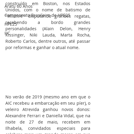
construído em Boston, nos Estados 
Aratu 60 Anos
Unidos, com o nome de batismo de 
Campeonato Brasileiro de HPE25
"Wildfire" disputando grandes regatas, 
recebendo a bordo grandes 
HPE25
personalidades (Alain Delon, Henry 
HC
Kissinger, Niki Lauda, Marta Rocha, 
Roberto Carlos, dentre outros, até passar 
por reformas e ganhar o atual nome. 
No verão de 2019 (mesmo ano em que o 
AIC recebeu a embarcação em seu píer), o 
veleiro Atrevida ganhou novos donos: 
Alexandre Ferrari e Daniella Vidal, que na 
noite de 27 de maio, recebem em 
Ilhabela, convidados especiais para 