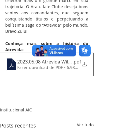
celebrar mais um grande marco em sua 
trajetória. O Aratu Iate Clube deseja bons 
ventos aos comandantes, que seguem 
conquistando títulos e perpetuando a 
belíssima saga do "Atrevida" pelo mundo.  
Bravo Zulu!
Conheça mais sobre a história do 
Atrevida:
2023.05.08 Atrevida Wildfire 100 anos
.pdf
Fazer download de PDF • 6.98MB
Institucional AIC
Posts recentes
Ver tudo