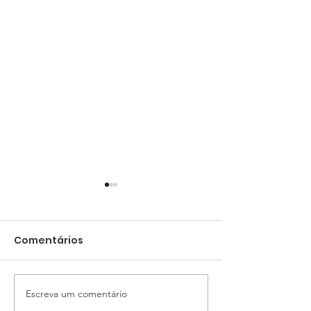
Comentários
Escreva um comentário
AIC firma parceria
Premiação e