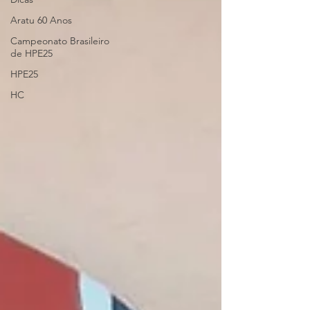
Aratu 60 Anos
Campeonato Brasileiro
de HPE25
HPE25
HC