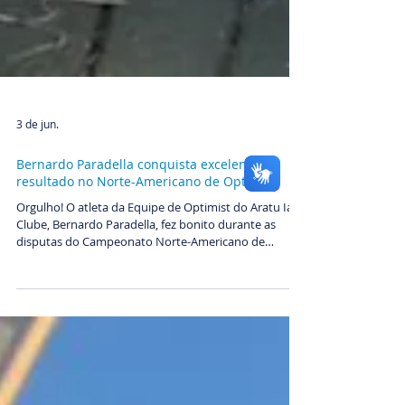
3 de jun.
Bernardo Paradella conquista excelente
resultado no Norte-Americano de Optimist
Orgulho! O atleta da Equipe de Optimist do Aratu Iate
Clube, Bernardo Paradella, fez bonito durante as
disputas do Campeonato Norte-Americano de
Optimist 2026 (Optimist North American
Championship), em Halifax, no Canadá. As regatas
aconteceram de 23 a 28 de maio, reunindo uma
equipe brasileira entre os melhores velejadores da
América do Norte e do Caribe. Durante uma semana,
Bernardo concluiu nove regatas até chegar à Flotilha